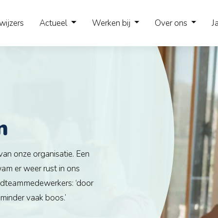
wijzers
Actueel
Werken bij
Over ons
J
n
 van onze organisatie. Een
am er weer rust in ons
ugdteammedewerkers: ‘door
 minder vaak boos.’